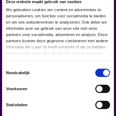
Deze website maakt gebruik van cookies
voor de website hosting en de hosting van het e-mail
adres.
We gebruiken cookies om content en advertenties te
personaliseren, om functies voor socialmedia te bieden
en om ons websiteverkeer te analyseren. Ook delen we
informatie over uw gebruik van onze site met onze
partners voor socialmedia, adverteren en analyse. Deze
partners kunnen deze gegevens combineren met andere
Meerdere pagina's website
informatie die u aan ze heeft verstrekt of die ze hebben
verzameld op basis van uw gebruik van hun services.
10 pagina's met contactformulier
Toestemmingsselectie
Noodzakelijk
1499,00
€
Voorkeuren
nadien € 239,00 jaarlijks (excl btw)
Statistieken
opstartgesprek & overleg over jouw website