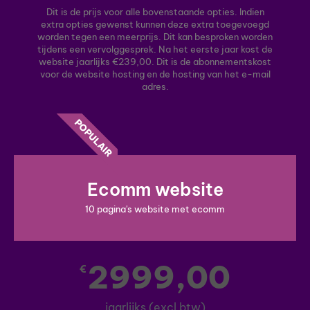
Dit is de prijs voor alle bovenstaande opties. Indien
extra opties gewenst kunnen deze extra toegevoegd
worden tegen een meerprijs. Dit kan besproken worden
tijdens een vervolggesprek. Na het eerste jaar kost de
website jaarlijks €239,00. Dit is de abonnementskost
voor de website hosting en de hosting van het e-mail
adres.
POPULAIR
Ecomm website
10 pagina's website met ecomm
2999,00
€
jaarlijks (excl btw)