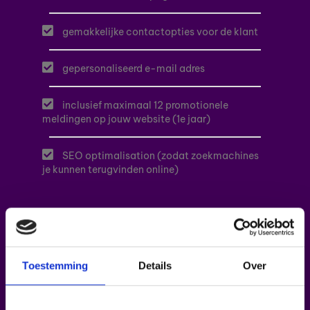
gemakkelijke contactopties voor de klant
gepersonaliseerd e-mail adres
inclusief maximaal 12 promotionele
meldingen op jouw website (1e jaar)
SEO optimalisation (zodat zoekmachines
je kunnen terugvinden online)
Bestel hier
Dit is de prijs voor alle bovenstaande opties. Indien
Toestemming
Details
Over
extra opties gewenst kunnen deze extra toegevoegd
worden tegen een meerprijs. Dit kan besproken worden
tijdens een vervolggesprek. Na het eerste jaar kost de
website jaarlijks €239,00. Dit is de abonnementskost